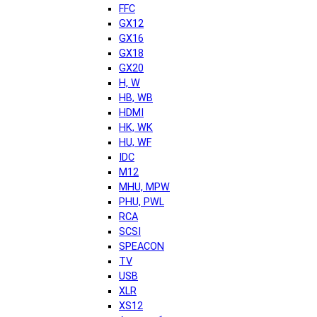
FFC
GX12
GX16
GX18
GX20
H, W
HB, WB
HDMI
HK, WK
HU, WF
IDC
M12
MHU, MPW
PHU, PWL
RCA
SCSI
SPEACON
TV
USB
XLR
XS12