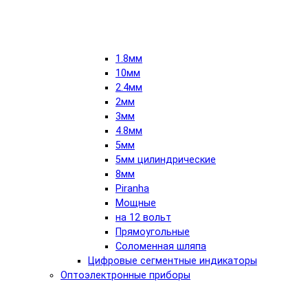
1.8мм
10мм
2.4мм
2мм
3мм
4.8мм
5мм
5мм цилиндрические
8мм
Piranha
Мощные
на 12 вольт
Прямоугольные
Соломенная шляпа
Цифровые сегментные индикаторы
Оптоэлектронные приборы