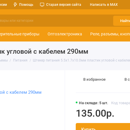
нсии
Помощь
Старая версия сайта
Написать в MAX
Найт
ерительные приборы
Оптоэлектроника
Реле, разъемы, кноп
ик угловой с кабелем 290мм
ъемы
Питания
Штекер питания 5.5x1.7x10.0мм пластик угловой с кабел
В избранное
В 
На складе: 5 шт.
Код товара
135.00р.
Купить