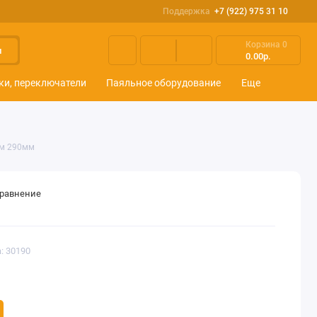
Поддержка
+7 (922) 975 31 10
Корзина
0
и
0.00р.
ки, переключатели
Паяльное оборудование
Еще
ем 290мм
сравнение
: 30190