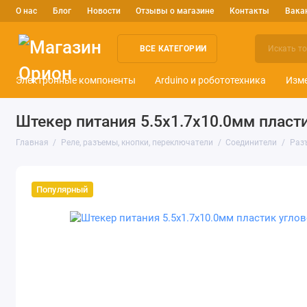
О нас
Блог
Новости
Отзывы о магазине
Контакты
Вака
ВСЕ КАТЕГОРИИ
Электронные компоненты
Arduino и робототехника
Изм
Штекер питания 5.5x1.7x10.0мм пласт
Главная
Реле, разъемы, кнопки, переключатели
Соединители
Раз
Популярный