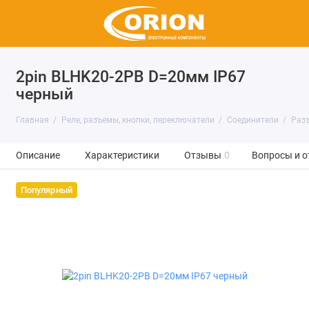
2pin BLHK20-2PB D=20мм IP67
черный
Главная
Реле, разъемы, кнопки, переключатели
Соединители
Раз
Описание
Характеристики
Отзывы
0
Вопросы и о
Популярный