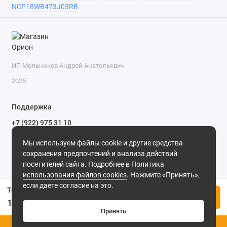
NCP18WB473J03RB
ИП Мельников Андрей Анатольевич
2025
Поддержка
+7 (922) 975 31 10
+7 (909) 144 34 47
Мы используем файлы cookie и другие средства
пн-пт с 9-00 до 18-00 часов,
сохранения предпочтений и анализа действий
сб с 10-00 до 15-00 часов,
посетителей сайта. Подробнее в
Политика
вс выходной
(MSK, UTC+3)
использования файлов cookies
. Нажмите «Принять»,
если даете согласие на это.
Термистор 0603 47кОм NCP18WB473J03RB 5%
Купить
18.00р.
Принять
0