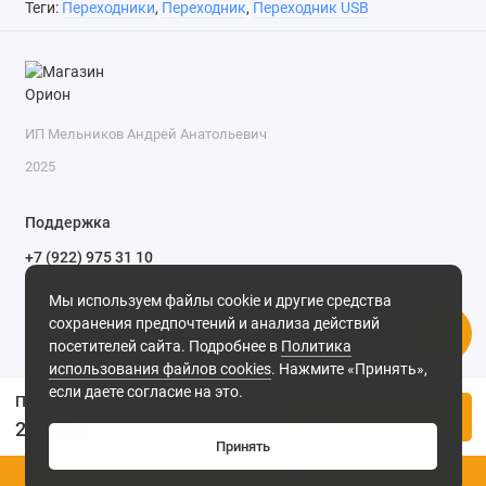
Теги:
Переходники
,
Переходник
,
Переходник USB
ИП Мельников Андрей Анатольевич
2025
Поддержка
+7 (922) 975 31 10
+7 (909) 144 34 47
Мы используем файлы cookie и другие средства
пн-пт с 9-00 до 18-00 часов,
сохранения предпочтений и анализа действий
сб с 10-00 до 15-00 часов,
посетителей сайта. Подробнее в
Политика
вс выходной
(MSK, UTC+3)
использования файлов cookies
. Нажмите «Принять»,
если даете согласие на это.
Переходник Lightning штекер - 3.5мм гнездо стерео с кабелем 0.1м CQ-025
Купить
270.00р.
Принять
0