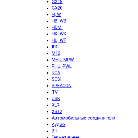
GX18
GX20
H, W
HB, WB
HDMI
HK, WK
HU, WF
IDC
M12
MHU, MPW
PHU, PWL
RCA
SCSI
SPEACON
TV
USB
XLR
XS12
Автомобильные соединители
Аудио
ВЧ
Герметичные