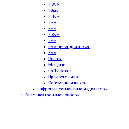
1.8мм
10мм
2.4мм
2мм
3мм
4.8мм
5мм
5мм цилиндрические
8мм
Piranha
Мощные
на 12 вольт
Прямоугольные
Соломенная шляпа
Цифровые сегментные индикаторы
Оптоэлектронные приборы