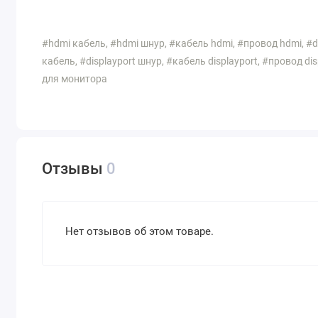
#hdmi кабель, #hdmi шнур, #кабель hdmi, #провод hdmi, #dvi
кабель, #displayport шнур, #кабель displayport, #провод di
для монитора
Отзывы
0
Нет отзывов об этом товаре.