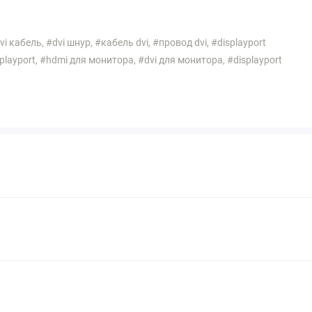
 кабель, #dvi шнур, #кабель dvi, #провод dvi, #displayport
splayport, #hdmi для монитора, #dvi для монитора, #displayport