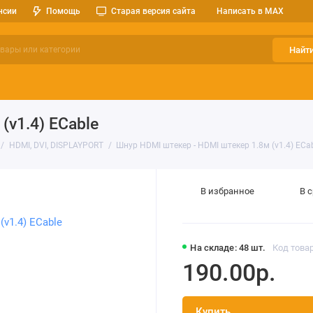
нсии
Помощь
Старая версия сайта
Написать в MAX
Найт
ерительные приборы
Оптоэлектроника
Реле, разъемы, кноп
(v1.4) ECable
HDMI, DVI, DISPLAYPORT
Шнур HDMI штекер - HDMI штекер 1.8м (v1.4) ECa
В избранное
В 
На складе: 48 шт.
Код товар
190.00р.
Купить