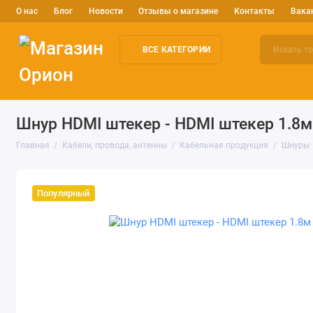
О нас
Блог
Новости
Отзывы о магазине
Контакты
Вака
ВСЕ КАТЕГОРИИ
Электронные компоненты
Arduino и робототехника
Изм
Шнур HDMI штекер - HDMI штекер 1.8м 
Главная
Кабели, провода, антенны
Кабельная продукция
Шнуры
Популярный