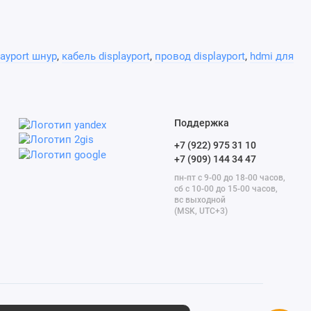
layport шнур
,
кабель displayport
,
провод displayport
,
hdmi для
Поддержка
+7 (922) 975 31 10
+7 (909) 144 34 47
пн-пт с 9-00 до 18-00 часов,
сб с 10-00 до 15-00 часов,
вс выходной
(MSK, UTC+3)