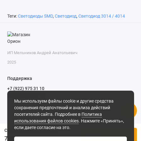
Теги:
Светодиоды SMD
,
Светодиод
,
Светодиод 3014 / 4014
ИП Мельников Андрей Анатольевич
2025
Поддержка
+7 (922) 975 31 10
+7 (909) 144 34 47
Мы используем файлы cookie и другие средства
пн-пт с 9-00 до 18-00 часов,
сохранения предпочтений и анализа действий
сб с 10-00 до 15-00 часов,
посетителей сайта. Подробнее в
Политика
вс выходной
(MSK, UTC+3)
использования файлов cookies
. Нажмите «Принять»,
если даете согласие на это.
Светодиод 4014 W белый
Купить
7.00р.