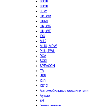
GX18
GX20
H, W
HB, WB
HDMI
HK, WK
HU, WF
IDC
M12
MHU, MPW
PHU, PWL
RCA
SCSI
SPEACON
TV
USB
XLR
XS12
Автомобильные соединители
Аудио
ВЧ
Герметичные