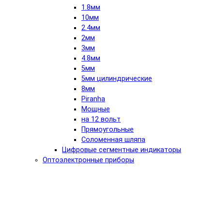
1.8мм
10мм
2.4мм
2мм
3мм
4.8мм
5мм
5мм цилиндрические
8мм
Piranha
Мощные
на 12 вольт
Прямоугольные
Соломенная шляпа
Цифровые сегментные индикаторы
Оптоэлектронные приборы