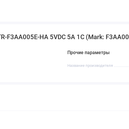
TR-F3AA005E-HA 5VDC 5A 1C (Mark: F3AA00
Прочие параметры
Название производителя