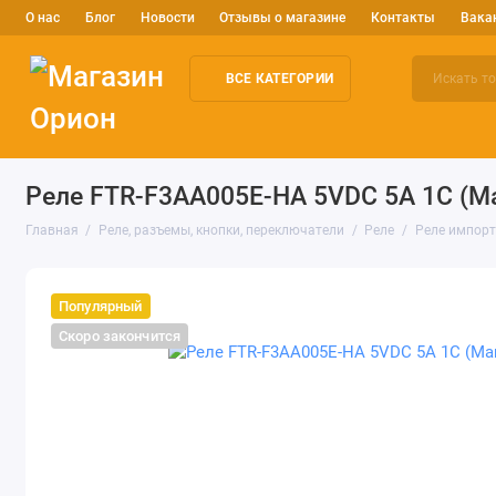
О нас
Блог
Новости
Отзывы о магазине
Контакты
Вака
ВСЕ КАТЕГОРИИ
Электронные компоненты
Arduino и робототехника
Изм
Реле FTR-F3AA005E-HA 5VDC 5A 1C (Ma
Главная
Реле, разъемы, кнопки, переключатели
Реле
Реле импор
Популярный
Скоро закончится