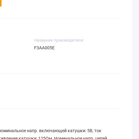
Название производителя
F3AA005E
 номинальное напр. включающей катушки: 5В, ток
тивление катушки: 125Ом. Номинальное напр. цепей