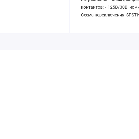
контактов: ~125В/30В, номи
Схема переключения: SPST-