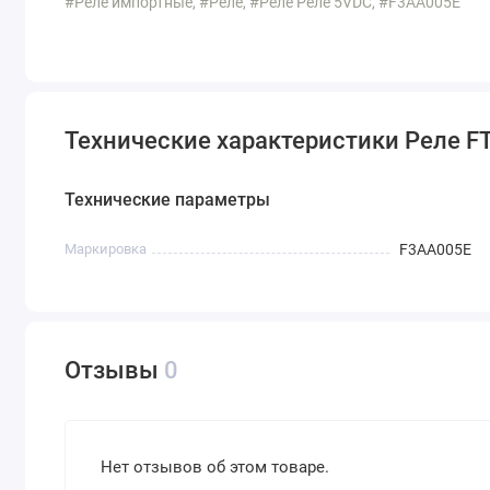
#Реле импортные, #Реле, #Реле Реле 5VDC, #F3AA005E
Технические характеристики Реле F
Технические параметры
Маркировка
F3AA005E
Отзывы
0
Нет отзывов об этом товаре.