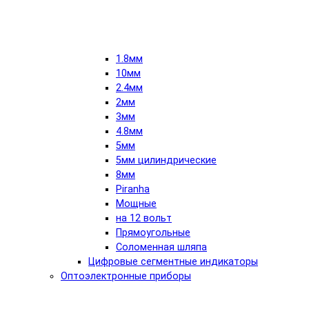
1.8мм
10мм
2.4мм
2мм
3мм
4.8мм
5мм
5мм цилиндрические
8мм
Piranha
Мощные
на 12 вольт
Прямоугольные
Соломенная шляпа
Цифровые сегментные индикаторы
Оптоэлектронные приборы