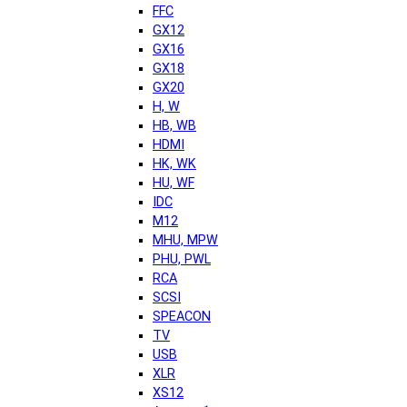
FFC
GX12
GX16
GX18
GX20
H, W
HB, WB
HDMI
HK, WK
HU, WF
IDC
M12
MHU, MPW
PHU, PWL
RCA
SCSI
SPEACON
TV
USB
XLR
XS12