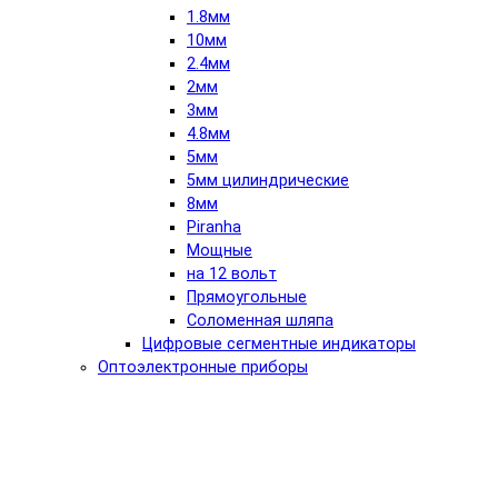
1.8мм
10мм
2.4мм
2мм
3мм
4.8мм
5мм
5мм цилиндрические
8мм
Piranha
Мощные
на 12 вольт
Прямоугольные
Соломенная шляпа
Цифровые сегментные индикаторы
Оптоэлектронные приборы