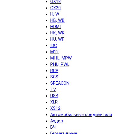
GX18
GX20
H, W
HB, WB
HDMI
HK, WK
HU, WF
IDC
M12
MHU, MPW
PHU, PWL
RCA
SCSI
SPEACON
TV
USB
XLR
XS12
Автомобильные соединители
Аудио
ВЧ
Герметичные