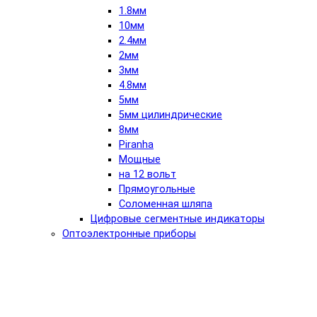
1.8мм
10мм
2.4мм
2мм
3мм
4.8мм
5мм
5мм цилиндрические
8мм
Piranha
Мощные
на 12 вольт
Прямоугольные
Соломенная шляпа
Цифровые сегментные индикаторы
Оптоэлектронные приборы