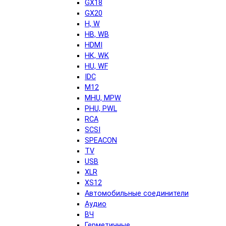
GX18
GX20
H, W
HB, WB
HDMI
HK, WK
HU, WF
IDC
M12
MHU, MPW
PHU, PWL
RCA
SCSI
SPEACON
TV
USB
XLR
XS12
Автомобильные соединители
Аудио
ВЧ
Герметичные