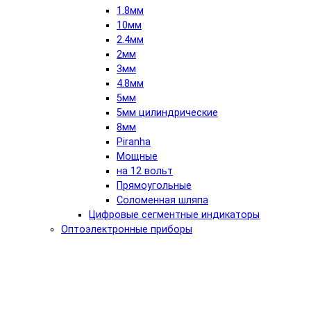
1.8мм
10мм
2.4мм
2мм
3мм
4.8мм
5мм
5мм цилиндрические
8мм
Piranha
Мощные
на 12 вольт
Прямоугольные
Соломенная шляпа
Цифровые сегментные индикаторы
Оптоэлектронные приборы