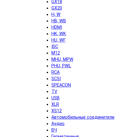
GX18
GX20
H, W
HB, WB
HDMI
HK, WK
HU, WF
IDC
M12
MHU, MPW
PHU, PWL
RCA
SCSI
SPEACON
TV
USB
XLR
XS12
Автомобильные соединители
Аудио
ВЧ
Герметичные