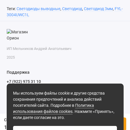
Теги:
Светодиоды выводные
,
Светодиод
,
Светодиод 3мм
,
FYL-
3004UWC1L
ИП Мельников Андрей Анатольевич
2025
Поддержка
+7 (922) 975 31 10
+7 (909) 144 34 47
Мы используем файлы cookie и другие средства
пн-пт с 9-00 до 18-00 часов,
сохранения предпочтений и анализа действий
сб с 10-00 до 15-00 часов,
посетителей сайта. Подробнее в
Политика
вс выходной
(MSK, UTC+3)
использования файлов cookies
. Нажмите «Принять»,
если даете согласие на это.
Светодиод 3мм белый прозрачный 4500мкд, FYL-3004UWC1L, 30°
Купить
16.00р.