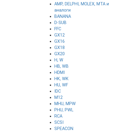
AMP, DELPHI, MOLEX, MTA и
аналоги
BANANA
D-SUB
FFC
GX12
GX16
GX18
GX20
H, W
HB, WB
HDMI
HK, WK
HU, WF
IDC
M12
MHU, MPW
PHU, PWL
RCA
SCSI
SPEACON