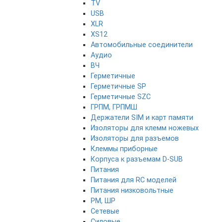
TV
USB
XLR
XS12
Автомобильные соединители
Аудио
ВЧ
Герметичные
Герметичные SP
Герметичные SZC
ГРПМ, ГРПМШ
Держатели SIM и карт памяти
Изоляторы для клемм ножевых
Изоляторы для разъемов
Клеммы приборные
Корпуса к разъемам D-SUB
Питания
Питания для RC моделей
Питания низковольтные
РМ, ШР
Сетевые
Силовые