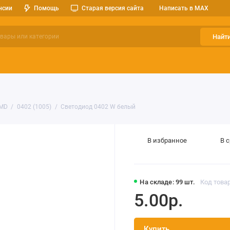
нсии
Помощь
Старая версия сайта
Написать в MAX
Найт
ерительные приборы
Оптоэлектроника
Реле, разъемы, кноп
SMD
0402 (1005)
Светодиод 0402 W белый
В избранное
В 
На складе: 99 шт.
Код товар
5.00р.
Купить