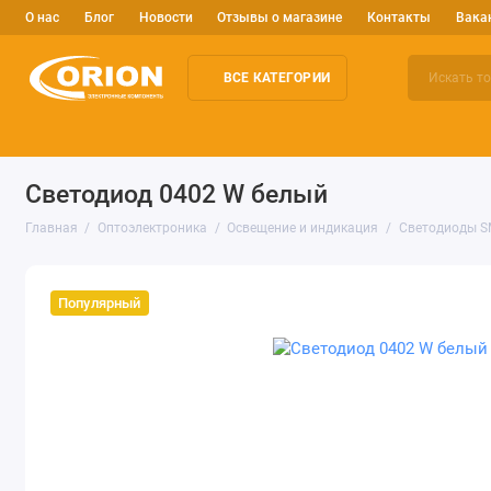
О нас
Блог
Новости
Отзывы о магазине
Контакты
Вака
ВСЕ КАТЕГОРИИ
Электронные компоненты
Arduino и робототехника
Изм
Светодиод 0402 W белый
Главная
Оптоэлектроника
Освещение и индикация
Светодиоды 
Популярный