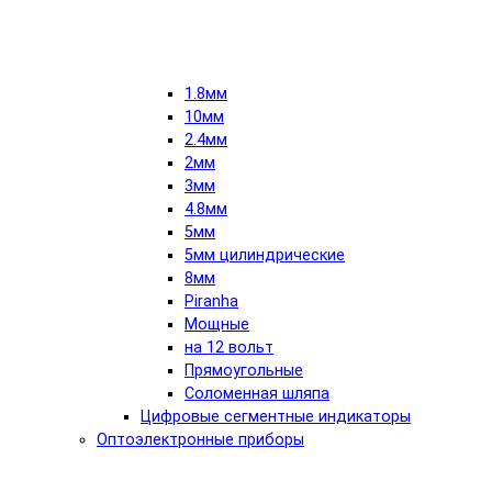
1.8мм
10мм
2.4мм
2мм
3мм
4.8мм
5мм
5мм цилиндрические
8мм
Piranha
Мощные
на 12 вольт
Прямоугольные
Соломенная шляпа
Цифровые сегментные индикаторы
Оптоэлектронные приборы