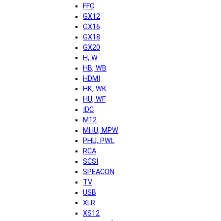
FFC
GX12
GX16
GX18
GX20
H, W
HB, WB
HDMI
HK, WK
HU, WF
IDC
M12
MHU, MPW
PHU, PWL
RCA
SCSI
SPEACON
TV
USB
XLR
XS12