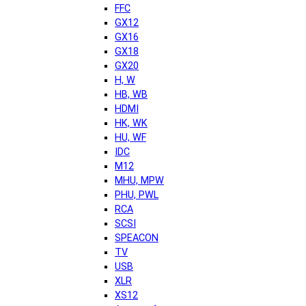
FFC
GX12
GX16
GX18
GX20
H, W
HB, WB
HDMI
HK, WK
HU, WF
IDC
M12
MHU, MPW
PHU, PWL
RCA
SCSI
SPEACON
TV
USB
XLR
XS12