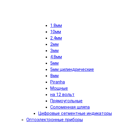
1.8мм
10мм
2.4мм
2мм
3мм
4.8мм
5мм
5мм цилиндрические
8мм
Piranha
Мощные
на 12 вольт
Прямоугольные
Соломенная шляпа
Цифровые сегментные индикаторы
Оптоэлектронные приборы