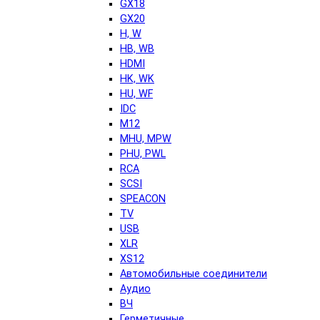
GX18
GX20
H, W
HB, WB
HDMI
HK, WK
HU, WF
IDC
M12
MHU, MPW
PHU, PWL
RCA
SCSI
SPEACON
TV
USB
XLR
XS12
Автомобильные соединители
Аудио
ВЧ
Герметичные