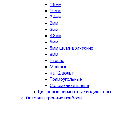
1.8мм
10мм
2.4мм
2мм
3мм
4.8мм
5мм
5мм цилиндрические
8мм
Piranha
Мощные
на 12 вольт
Прямоугольные
Соломенная шляпа
Цифровые сегментные индикаторы
Оптоэлектронные приборы