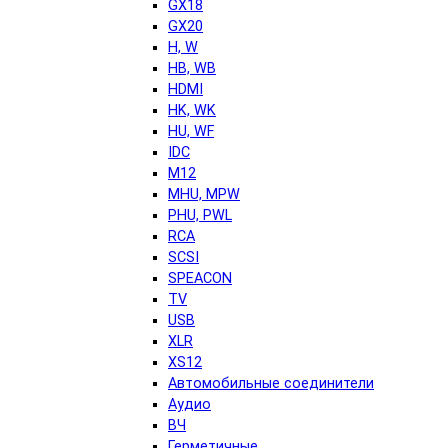
GX18
GX20
H, W
HB, WB
HDMI
HK, WK
HU, WF
IDC
M12
MHU, MPW
PHU, PWL
RCA
SCSI
SPEACON
TV
USB
XLR
XS12
Автомобильные соединители
Аудио
ВЧ
Герметичные