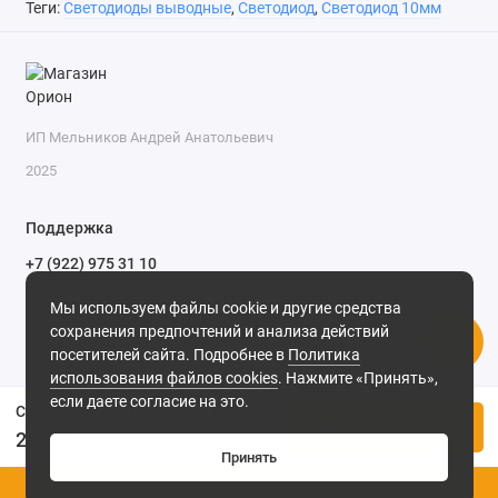
Теги:
Светодиоды выводные
,
Светодиод
,
Светодиод 10мм
ИП Мельников Андрей Анатольевич
2025
Поддержка
+7 (922) 975 31 10
+7 (909) 144 34 47
Мы используем файлы cookie и другие средства
пн-пт с 9-00 до 18-00 часов,
сохранения предпочтений и анализа действий
сб с 10-00 до 15-00 часов,
посетителей сайта. Подробнее в
Политика
вс выходной
(MSK, UTC+3)
использования файлов cookies
. Нажмите «Принять»,
если даете согласие на это.
Светодиод 10мм красный матовый 30мкд 10AR4HD (10013HD) 60°
Купить
20.00р.
Принять
0