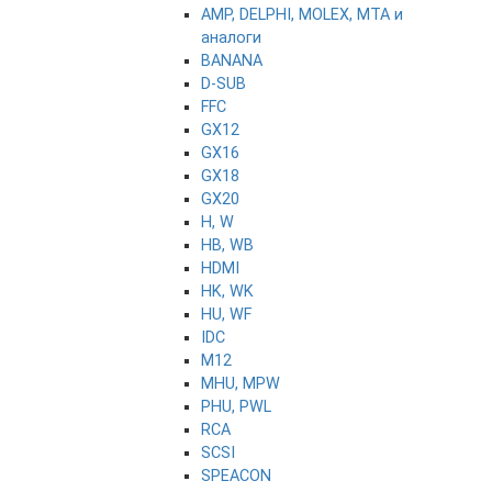
AMP, DELPHI, MOLEX, MTA и
аналоги
BANANA
D-SUB
FFC
GX12
GX16
GX18
GX20
H, W
HB, WB
HDMI
HK, WK
HU, WF
IDC
M12
MHU, MPW
PHU, PWL
RCA
SCSI
SPEACON