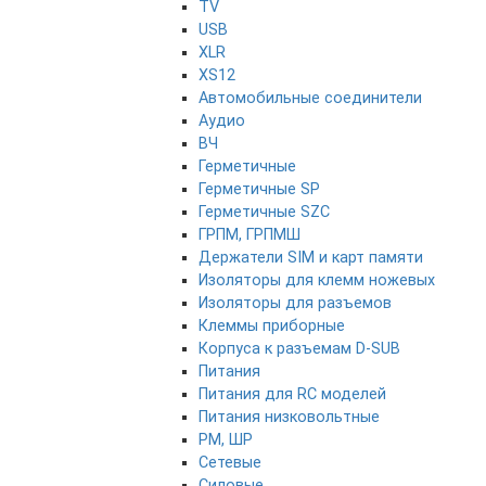
TV
USB
XLR
XS12
Автомобильные соединители
Аудио
ВЧ
Герметичные
Герметичные SP
Герметичные SZC
ГРПМ, ГРПМШ
Держатели SIM и карт памяти
Изоляторы для клемм ножевых
Изоляторы для разъемов
Клеммы приборные
Корпуса к разъемам D-SUB
Питания
Питания для RC моделей
Питания низковольтные
РМ, ШР
Сетевые
Силовые