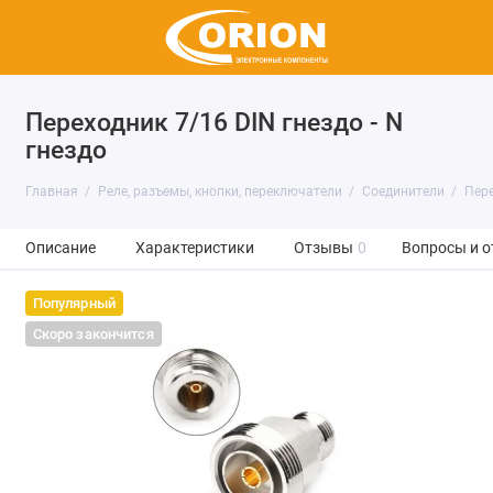
Переходник 7/16 DIN гнездо - N
гнездо
Главная
Реле, разъемы, кнопки, переключатели
Соединители
Пер
Описание
Характеристики
Отзывы
0
Вопросы и о
Популярный
Скоро закончится