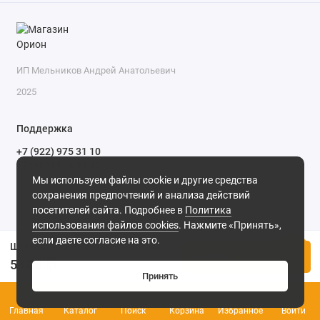
ИП Мельников Андрей Анатольевич
2025
Поддержка
+7 (922) 975 31 10
+7 (909) 144 34 47
Мы используем файлы cookie и другие средства
пн-пт с 9-00 до 18-00 часов,
сохранения предпочтений и анализа действий
сб с 10-00 до 15-00 часов,
посетителей сайта. Подробнее в
Политика
вс выходной
(MSK, UTC+3)
использования файлов cookies
. Нажмите «Принять»,
если даете согласие на это.
Штекер M12 4P PG7 IP67 угловой на кабель
Купить
537.00р.
Принять
0
Главная
Каталог
Поиск
Корзина
Избранное
Войти