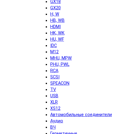
GX18
GX20
H, W
HB, WB
HDMI
HK, WK
HU, WF
IDC
M12
MHU, MPW
PHU, PWL
RCA
SCSI
SPEACON
TV
USB
XLR
XS12
Автомобильные соединители
Аудио
ВЧ
Герметичные