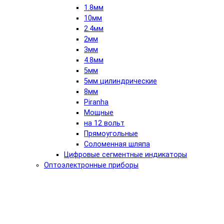
1.8мм
10мм
2.4мм
2мм
3мм
4.8мм
5мм
5мм цилиндрические
8мм
Piranha
Мощные
на 12 вольт
Прямоугольные
Соломенная шляпа
Цифровые сегментные индикаторы
Оптоэлектронные приборы