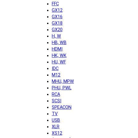
FFC
GX12
GX16
GX18
GX20
H, W
HB, WB
HDMI
HK, WK
HU, WF
IDC
M12
MHU, MPW
PHU, PWL
RCA
SCSI
SPEACON
TV
USB
XLR
XS12