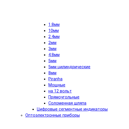
1.8мм
10мм
2.4мм
2мм
3мм
4.8мм
5мм
5мм цилиндрические
8мм
Piranha
Мощные
на 12 вольт
Прямоугольные
Соломенная шляпа
Цифровые сегментные индикаторы
Оптоэлектронные приборы