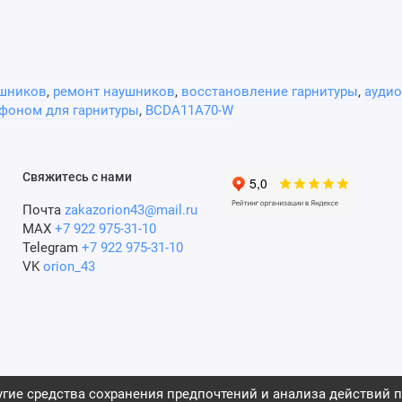
ушников
,
ремонт наушников
,
восстановление гарнитуры
,
аудио
офоном для гарнитуры
,
BCDA11A70-W
Свяжитесь с нами
Почта
zakazorion43@mail.ru
MAX
+7 922 975-31-10
Telegram
+7 922 975-31-10
VK
orion_43
гие средства сохранения предпочтений и анализа действий п