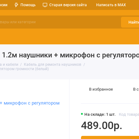
нсии
Помощь
Старая версия сайта
Написать в MAX
Найт
ерительные приборы
Оптоэлектроника
Реле, разъемы, кноп
 1.2м наушники + микрофон с регулятор
а и кабели
Кабель для ремонта наушников
лятором громкости (белый)
В избранное
В 
На складе: 1 шт.
Код товара
489.00р.