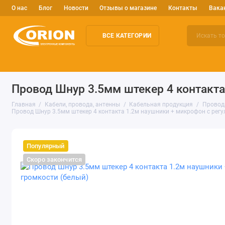
О нас
Блог
Новости
Отзывы о магазине
Контакты
Вака
ВСЕ КАТЕГОРИИ
Электронные компоненты
Arduino и робототехника
Изм
Провод Шнур 3.5мм штекер 4 контакта
Главная
Кабели, провода, антенны
Кабельная продукция
Провод
Провод Шнур 3.5мм штекер 4 контакта 1.2м наушники + микрофон с регу
Популярный
Скоро закончится