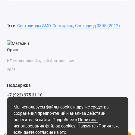
Теги:
Светодиоды SMD
,
Светодиод
,
Светодиод 0805 (2012)
ИП Мельников Андрей Анатольевич
2025
Поддержка
+7 (922) 975 31 10
+7 (909) 144 34 47
Мы используем файлы cookie и другие средства
пн-пт с 9-00 до 18-00 часов,
сохранения предпочтений и анализа действий
сб с 10-00 до 15-00 часов,
посетителей сайта. Подробнее в
Политика
вс выходной
(MSK, UTC+3)
использования файлов cookies
. Нажмите «Принять»,
если даете согласие на это.
Светодиод 0805 FYLS-0805PGC зеленый LS-003