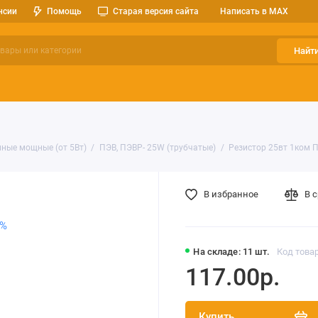
нсии
Помощь
Старая версия сайта
Написать в MAX
Найт
ерительные приборы
Оптоэлектроника
Реле, разъемы, кноп
ные мощные (от 5Вт)
ПЭВ, ПЭВР- 25W (трубчатые)
Резистор 25вт 1ком 
В избранное
В 
На складе: 11 шт.
Код товар
117.00р.
Купить