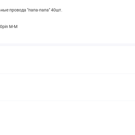
ные провода "папа-папа" 40шт.
0pin M-M