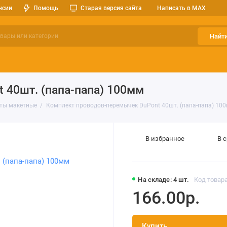
нсии
Помощь
Старая версия сайта
Написать в MAX
Найт
ерительные приборы
Оптоэлектроника
Реле, разъемы, кноп
 40шт. (папа-папа) 100мм
ты макетные
Комплект проводов-перемычек DuPont 40шт. (папа-папа) 10
В избранное
В 
На складе: 4 шт.
Код товара
166.00р.
Купить