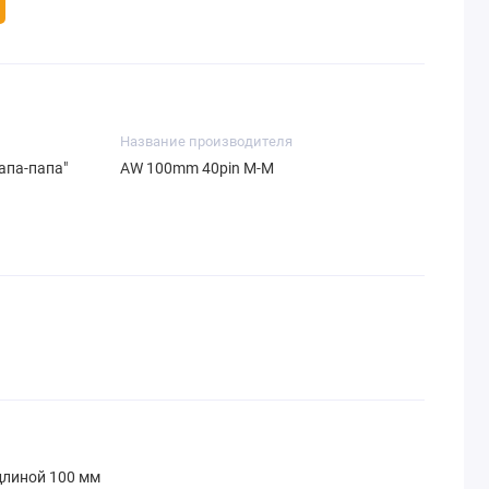
Название производителя
апа-папа"
AW 100mm 40pin M-M
длиной 100 мм