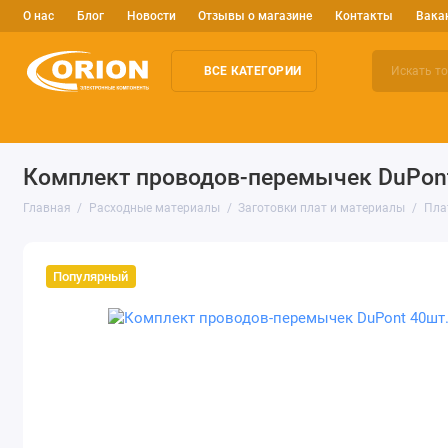
О нас
Блог
Новости
Отзывы о магазине
Контакты
Вака
ВСЕ КАТЕГОРИИ
Электронные компоненты
Arduino и робототехника
Изм
Комплект проводов-перемычек DuPont
Главная
Расходные материалы
Заготовки плат и материалы
Пла
Популярный