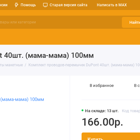
нсии
Помощь
Старая версия сайта
Написать в MAX
Найт
ерительные приборы
Оптоэлектроника
Реле, разъемы, кноп
 40шт. (мама-мама) 100мм
ты макетные
Комплект проводов-перемычек DuPont 40шт. (мама-мама) 1
В избранное
В 
На складе: 13 шт.
Код товар
166.00р.
Купить