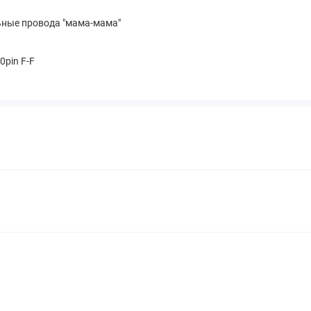
ьные провода "мама-мама"
pin F-F