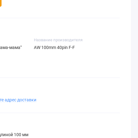
Название производителя
мама-мама"
AW 100mm 40pin F-F
те адрес доставки
длиной 100 мм