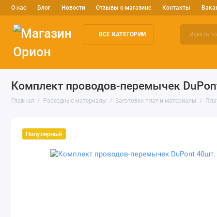
О нас
Блог
Новости
Отзывы о магазине
Контакты
Вака
ВСЕ КАТЕГОРИИ
Электронные компоненты
Arduino и робототехника
Изм
Комплект проводов-перемычек DuPont
Главная
Расходные материалы
Заготовки плат и материалы
Пла
Популярный