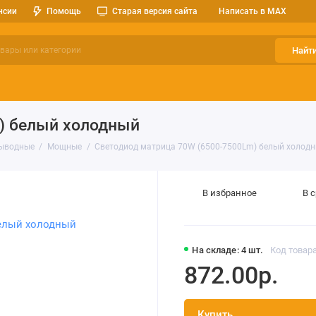
нсии
Помощь
Старая версия сайта
Написать в MAX
Найт
ерительные приборы
Оптоэлектроника
Реле, разъемы, кноп
) белый холодный
ыводные
Мощные
Светодиод матрица 70W (6500-7500Lm) белый холод
В избранное
В 
На складе: 4 шт.
Код товара
872.00р.
Купить