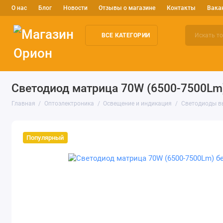
О нас
Блог
Новости
Отзывы о магазине
Контакты
Вака
ВСЕ КАТЕГОРИИ
Электронные компоненты
Arduino и робототехника
Изм
Светодиод матрица 70W (6500-7500Lm
Главная
Оптоэлектроника
Освещение и индикация
Светодиоды в
Популярный