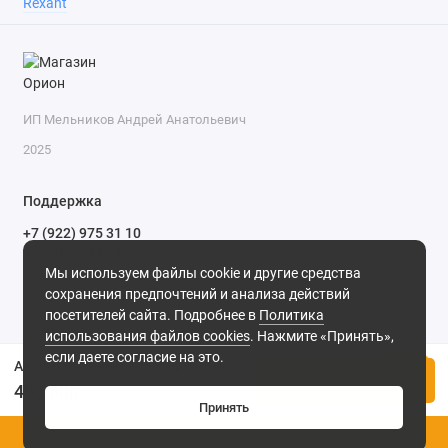
Rexant
ИП Мельников Андрей Анатольевич
2025
Поддержка
+7 (922) 975 31 10
+7 (909) 144 34 47
Мы используем файлы cookie и другие средства
пн-пт с 9-00 до 18-00 часов,
сохранения предпочтений и анализа действий
сб с 10-00 до 15-00 часов,
посетителей сайта. Подробнее в
Политика
вс выходной
(MSK, UTC+3)
использования файлов cookies
. Нажмите «Принять»,
если даете согласие на это.
Автомобильный адаптер 5V 1000mA с 2хUSB разъемом REXANT
Купить
403.00р.
Принять
0