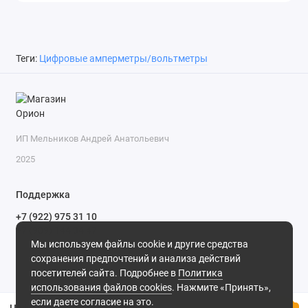
Теги:
Цифровые амперметры/вольтметры
ИП Мельников Андрей Анатольевич
2025
Поддержка
+7 (922) 975 31 10
+7 (909) 144 34 47
Мы используем файлы cookie и другие средства
пн-пт с 9-00 до 18-00 часов,
сохранения предпочтений и анализа действий
сб с 10-00 до 15-00 часов,
посетителей сайта. Подробнее в
Политика
вс выходной
(MSK, UTC+3)
использования файлов cookies
. Нажмите «Принять»,
если даете согласие на это.
Цифровой вольтамперметр переменного тока 0...100А/200...500V ЖКИ YB4835-LCD