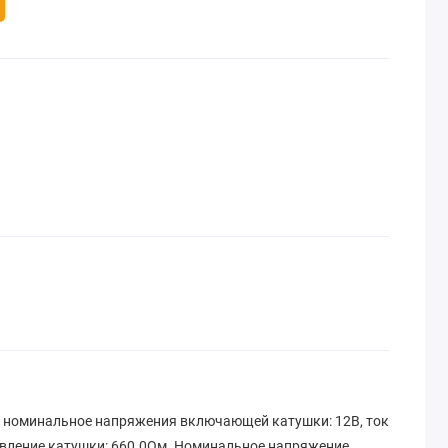
, номинальное напряжения включающей катушки: 12В, ток
ивление катушки: 660.0Ом. Номинальное напряжение