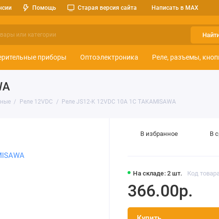
нсии
Помощь
Старая версия сайта
Написать в MAX
Найт
ерительные приборы
Оптоэлектроника
Реле, разъемы, кноп
WA
тные
Реле 12VDC
Реле JS12-K 12VDC 10A 1C TAKAMISAWA
В избранное
В 
На складе: 2 шт.
Код товара
366.00р.
Купить