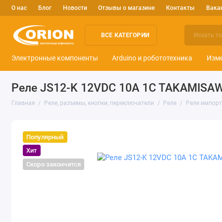
О нас
Блог
Новости
Отзывы о магазине
Контакты
Вака
ВСЕ КАТЕГОРИИ
Электронные компоненты
Arduino и робототехника
Изм
Реле JS12-K 12VDC 10A 1C TAKAMISA
Главная
Реле, разъемы, кнопки, переключатели
Реле
Реле импор
Популярный
Хит
Скоро закончится