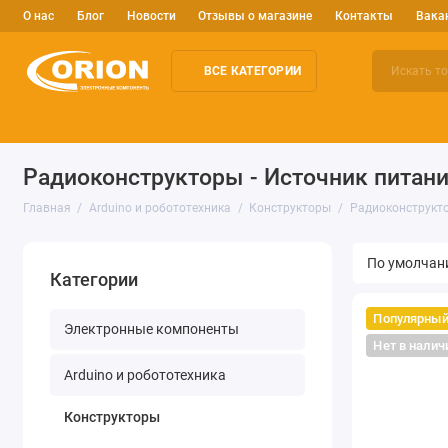
О нас
Блог
Новости
Отзывы о магазине
Контакты
Вака
ВСЕ КАТЕГОРИИ
Электронные компоненты
Arduino и робототехника
Изм
Радиоконструкторы - Источник питан
Главная
Arduino и робототехника
Конструкторы
Радиоконструкто
Категории
Популярны
Электронные компоненты
Нет в налич
Arduino и робототехника
Конструкторы