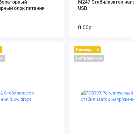
бораторный
M247 Стабилизатор нап
ярный блок питания
USB
0.00р.
й
Популярный
ии
Нет в наличии