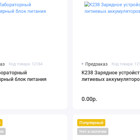
аз
Код товара: 12184
Предзаказ
Код товара: 12
бораторный
K238 Зарядное устройст
ярный блок питания
литиевых аккумуляторо
0.00р.
й
Популярный
ии
Нет в наличии