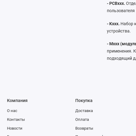
- PCBxxx.
Отде
пользователя
- Kxxx.
Набор к
устройства.
- Mxxx (модуль
применения. К
подходящий дл
Компания
Покупка
О нас
Доставка
Контакты
Оплата
Новости
Возвраты