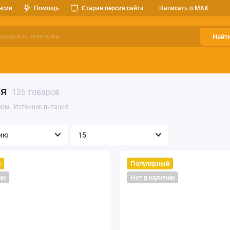
нсии
Помощь
Старая версия сайта
Написать в MAX
Найт
ерительные приборы
Оптоэлектроника
Реле, разъемы, кноп
ия
126 товаров
ры - Источник питания
й
Популярный
ии
Нет в наличии