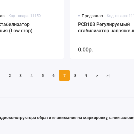
аз
Код товара: 11150
Предзаказ
Код товара: 11
Стабилизатор
PCB103 Регулируемый
ия (Low drop)
стабилизатор напряжен
0.00р.
2
3
4
5
6
7
8
9
>
>|
адиоконструктора обратите внимание на маркировку, в ней залож