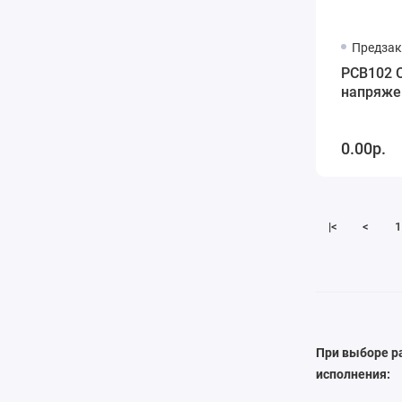
Предзак
PCB102 
напряжен
0.00р.
|<
<
1
При выборе р
исполнения: