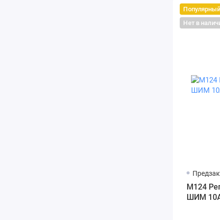
Популярны
Нет в налич
Предзак
M124 Ре
ШИМ 10