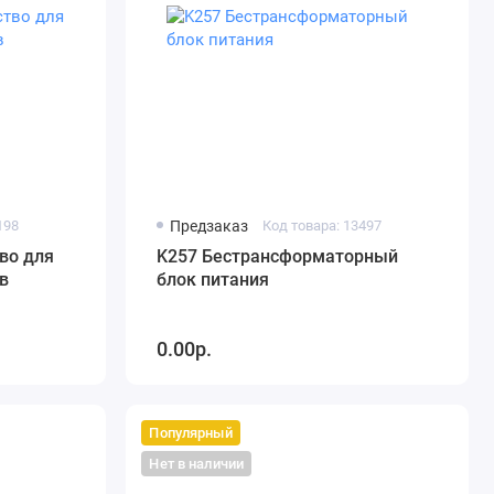
198
Предзаказ
Код товара: 13497
во для
K257 Бестрансформаторный
в
блок питания
0.00р.
Популярный
Нет в наличии