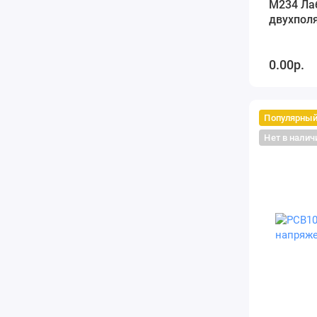
M234 Ла
двухпол
0.00р.
Популярны
Нет в налич