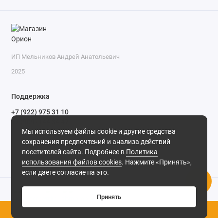
ИП Мельников Андрей Анатольевич
2025
Поддержка
+7 (922) 975 31 10
+7 (909) 144 34 47
Мы используем файлы cookie и другие средства
пн-пт с 9-00 до 18-00 часов,
сохранения предпочтений и анализа действий
сб с 10-00 до 15-00 часов,
посетителей сайта. Подробнее в
Политика
вс выходной
(MSK, UTC+3)
использования файлов cookies
. Нажмите «Принять»,
если даете согласие на это.
Принять
0