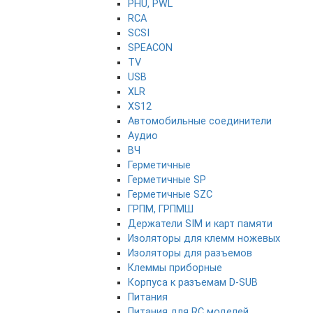
PHU, PWL
RCA
SCSI
SPEACON
TV
USB
XLR
XS12
Автомобильные соединители
Аудио
ВЧ
Герметичные
Герметичные SP
Герметичные SZC
ГРПМ, ГРПМШ
Держатели SIM и карт памяти
Изоляторы для клемм ножевых
Изоляторы для разъемов
Клеммы приборные
Корпуса к разъемам D-SUB
Питания
Питания для RC моделей