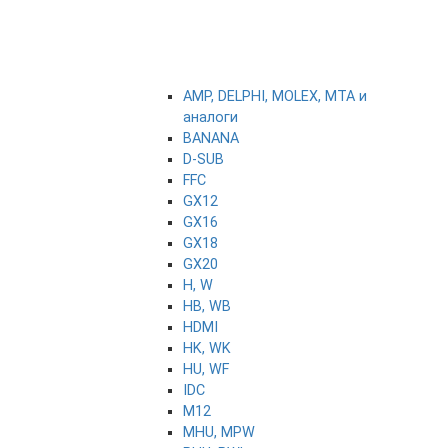
AMP, DELPHI, MOLEX, MTA и
аналоги
BANANA
D-SUB
FFC
GX12
GX16
GX18
GX20
H, W
HB, WB
HDMI
HK, WK
HU, WF
IDC
M12
MHU, MPW