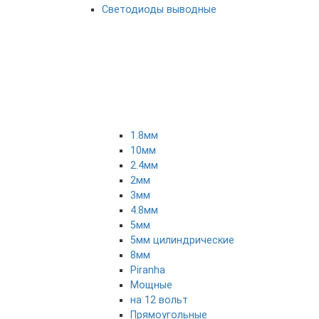
Светодиоды выводные
1.8мм
10мм
2.4мм
2мм
3мм
4.8мм
5мм
5мм цилиндрические
8мм
Piranha
Мощные
на 12 вольт
Прямоугольные