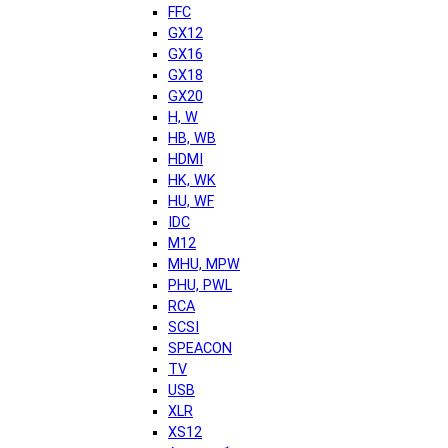
FFC
GX12
GX16
GX18
GX20
H, W
HB, WB
HDMI
HK, WK
HU, WF
IDC
M12
MHU, MPW
PHU, PWL
RCA
SCSI
SPEACON
TV
USB
XLR
XS12