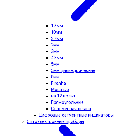
1.8мм
10мм
2.4мм
2мм
3мм
4.8мм
5мм
5мм цилиндрические
8мм
Piranha
Мощные
на 12 вольт
Прямоугольные
Соломенная шляпа
Цифровые сегментные индикаторы
Оптоэлектронные приборы