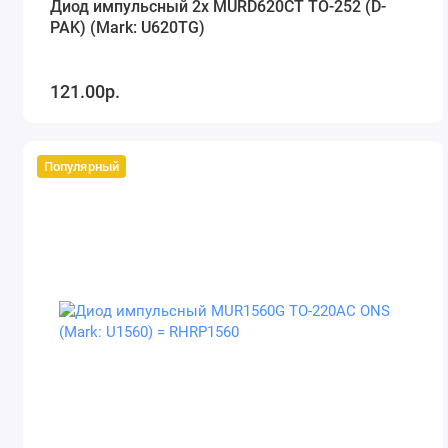
Диод импульсный 2x MURD620CT TO-252 (D-
PAK) (Mark: U620TG)
121.00р.
Популярный