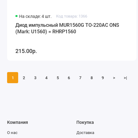
На складе: 4 шт.
Код товара: 1366
Диод импульсный MUR1560G TO-220AC ONS
(Mark: U1560) = RHRP1560
215.00р.
1
2
3
4
5
6
7
8
9
>
>|
Компания
Покупка
О нас
Доставка