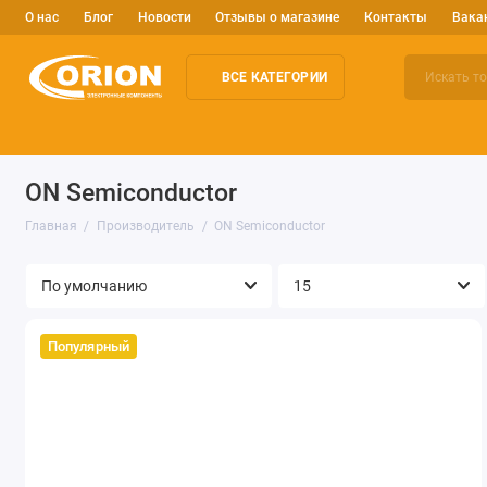
О нас
Блог
Новости
Отзывы о магазине
Контакты
Вака
ВСЕ КАТЕГОРИИ
Электронные компоненты
Arduino и робототехника
Изм
ON Semiconductor
Главная
Производитель
ON Semiconductor
Популярный