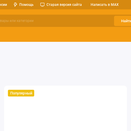
нсии
Помощь
Старая версия сайта
Написать в MAX
Найт
ерительные приборы
Оптоэлектроника
Реле, разъемы, кноп
Популярный