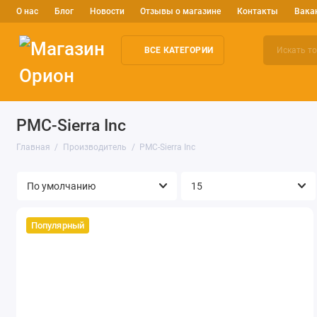
О нас
Блог
Новости
Отзывы о магазине
Контакты
Вака
ВСЕ КАТЕГОРИИ
Электронные компоненты
Arduino и робототехника
Изм
PMC-Sierra Inc
Главная
Производитель
PMC-Sierra Inc
Популярный