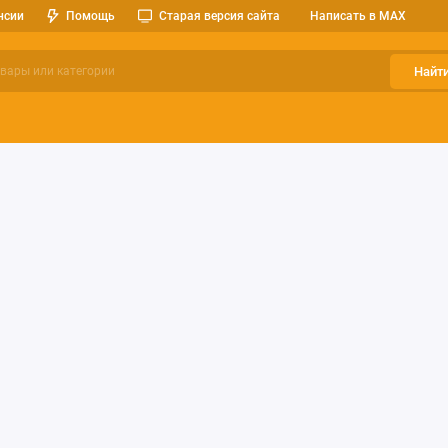
нсии
Помощь
Старая версия сайта
Написать в MAX
Найт
ерительные приборы
Оптоэлектроника
Реле, разъемы, кноп