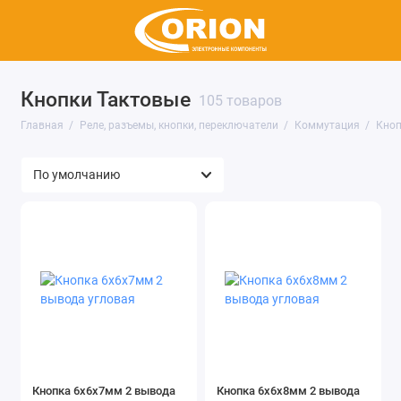
Кнопки Тактовые
105 товаров
Реле
Главная
Реле, разъемы, кнопки, переключатели
Коммутация
Кноп
Соединители
Клеммы
Клеммники
Коммутация
Показать все
Кнопка 6х6х7мм 2 вывода
Кнопка 6х6х8мм 2 вывода