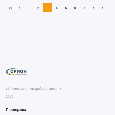
|<
<
1
2
3
4
5
6
7
>
>|
ИП Мельников Андрей Анатольевич
2025
Поддержка