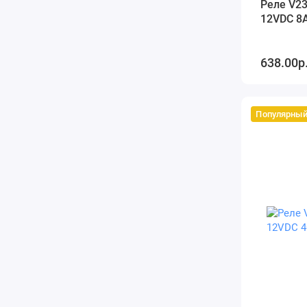
Реле V2
12VDC 8
638.00р
Популярны