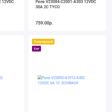
2 12VDC
Реле V23084-C2001-A303 12VDC
30A 2С TYCO
759.00р.
Популярный
Хит