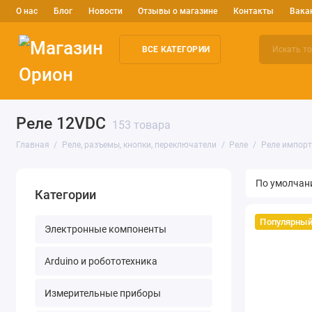
О нас
Блог
Новости
Отзывы о магазине
Контакты
Вака
ВСЕ КАТЕГОРИИ
Электронные компоненты
Arduino и робототехника
Изм
Реле 12VDC
153 товара
Главная
Реле, разъемы, кнопки, переключатели
Реле
Реле импор
Категории
Популярны
Электронные компоненты
Arduino и робототехника
Измерительные приборы