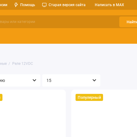
нсии
Помощь
Старая версия сайта
Написать в MAX
Найт
ерительные приборы
Оптоэлектроника
Реле, разъемы, кноп
тные
Реле 12VDC
й
Популярный