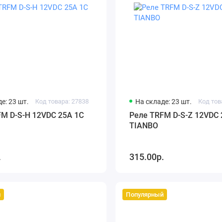
е: 23 шт.
Код товара: 27838
На складе: 23 шт.
Код тов
M D-S-H 12VDC 25A 1C
Реле TRFM D-S-Z 12VDC 
TIANBO
.
315.00р.
й
Популярный