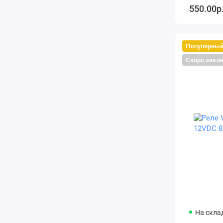
550.00р
Популярны
Скоро зако
На склад