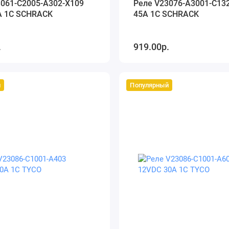
3061-C2005-A302-X109
Реле V23076-A3001-C13
A 1C SCHRACK
45A 1C SCHRACK
.
919.00р.
й
Популярный