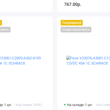
.
767.00р.
й
Популярный
нчится
Скоро закончится
е: 1 шт.
Код товара: 32452
На складе: 1 шт.
Код това