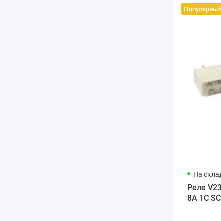
Популярны
На склад
Реле V2
8A 1C S