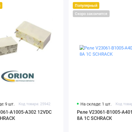
й
Популярный
Скоро закончится
е: 9 шт.
Код товара: 25942
На складе: 1 шт.
Код това
3061-A1005-A302 12VDC
Реле V23061-B1005-A40
CHRACK
8A 1C SCHRACK