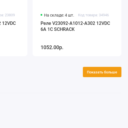
ра: 23809
На складе: 4 шт.
Код товара: 34946
2 12VDC
Реле V23092-A1012-A302 12VDC
6A 1C SCHRACK
1052.00р.
Показать больше