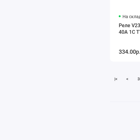
На склад
Реле V2
40A 1C 
334.00р
|<
<
3