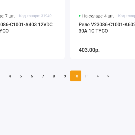
е: 7 шт.
Код товара: 31949
На складе: 4 шт.
Код това
3086-C1001-A403 12VDC
Реле V23086-C1001-A60
TYCO
30A 1C TYCO
.
403.00р.
4
5
6
7
8
9
10
11
>
>|