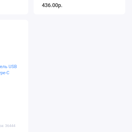
436.00р.
ра: 36444