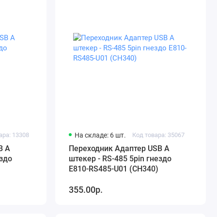
ара: 13308
На складе: 6 шт.
Код товара: 35067
B A
Переходник Адаптер USB A
ездо
штекер - RS-485 5pin гнездо
E810-RS485-U01 (CH340)
355.00р.