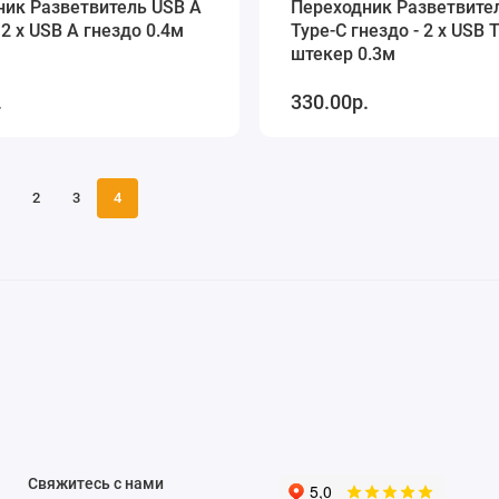
ник Разветвитель USB A
Переходник Разветвите
 2 x USB A гнездо 0.4м
Type-C гнездо - 2 x USB 
штекер 0.3м
.
330.00р.
2
3
4
Свяжитесь с нами