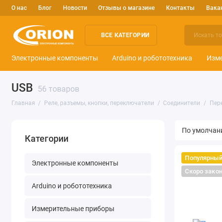
О нас
Блог
Новости
Отзывы о магазине
Контакты
Вака
ВСЕ КАТЕГОРИИ
Электронные компоненты
Arduino и робототехника
Изм
USB
56 товаров
Главная
Реле, разъемы, кнопки, переключатели
Соединители
Пер
Категории
Популярны
Электронные компоненты
Скоро зако
Arduino и робототехника
Измерительные приборы