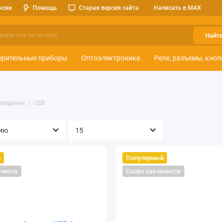
нсии
Помощь
Старая версия сайта
Написать в MAX
Найт
ерительные приборы
Оптоэлектроника
Реле, разъемы, кноп
еходники
USB
й
Популярный
нчится
Скоро закончится