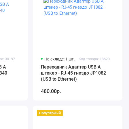
ра: 30197
На складе: 1 шт.
Код товара: 18620
B A
Переходник Адаптер USB A
340
штекер - RJ-45 гнездо JP1082
(USB to Ethernet)
480.00р.
Популярный