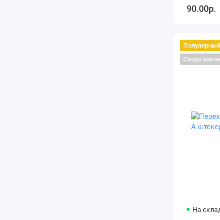
90.00р.
Популярны
Скоро зако
На склад