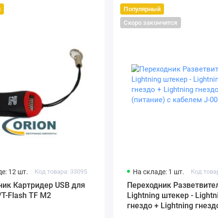
й
Популярный
Скоро закончится
е: 12 шт.
Код товара: 33095
На складе: 1 шт.
Код това
ник Картридер USB для
Переходник Разветвите
/T-Flash TF M2
Lightning штекер - Lightn
гнездо + Lightning гнезд
(питание) с кабелем J-0