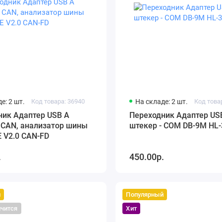
е: 2 шт.
Код товара: 36940
На складе: 2 шт.
Код това
ник Адаптер USB A
Переходник Адаптер US
 CAN, анализатор шины
штекер - COM DB-9M HL-
 V2.0 CAN-FD
.
450.00р.
й
Популярный
нчится
Хит