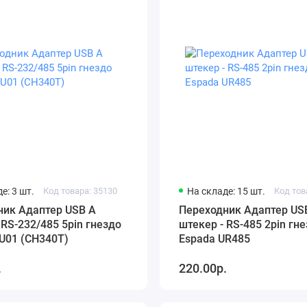
е: 3 шт.
Код товара: 35130
На складе: 15 шт.
Код тов
ник Адаптер USB A
Переходник Адаптер US
 RS-232/485 5pin гнездо
штекер - RS-485 2pin гн
U01 (CH340T)
Espada UR485
.
220.00р.