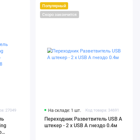
Популярный
Скоро закончится
ра: 27049
На складе: 1 шт.
Код товара: 34691
ль
Переходник Разветвитель USB A
ing
штекер - 2 x USB A гнездо 0.4м
о
08