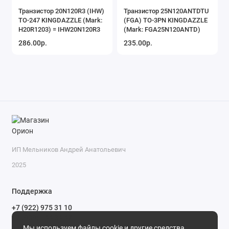
Транзистор 20N120R3 (IHW)
Транзистор 25N120ANTDTU
TO-247 KINGDAZZLE (Mark:
(FGA) TO-3PN KINGDAZZLE
H20R1203) = IHW20N120R3
(Mark: FGA25N120ANTD)
286.00р.
235.00р.
ИП Мельников Андрей Анатольевич
2025
Поддержка
+7 (922) 975 31 10
+7 (909) 144 34 47
Мы используем файлы cookie и другие средства