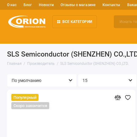
О нас
Блог
Новости
Отзывы о магазине
Контакты
Вака
ВСЕ КАТЕГОРИИ
Электронные компоненты
Arduino и робототехника
Изм
SLS Semiconductor (SHENZHEN) CO.,LTD
Главная
Производитель
SLS Semiconductor (SHENZHEN) CO.,LTD.
Популярный
Скоро закончится