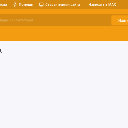
нсии
Помощь
Старая версия сайта
Написать в MAX
Найт
ерительные приборы
Оптоэлектроника
Реле, разъемы, кноп
.