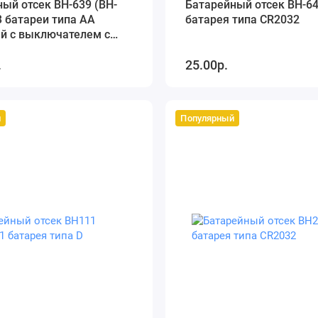
ый отсек BH-639 (BH-
Батарейный отсек BH-64
3 батареи типа AA
батарея типа CR2032
й с выключателем с
м 150мм
.
25.00р.
й
Популярный