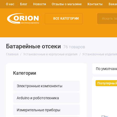
О нас
Блог
Новости
Отзывы о магазине
Контакты
Вака
ВСЕ КАТЕГОРИИ
Электронные компоненты
Arduino и робототехника
Изм
Батарейные отсеки
76 товаров
Главная
Установочные и корпусные изделия
Установочные издели
Категории
Популярны
Электронные компоненты
Arduino и робототехника
Измерительные приборы