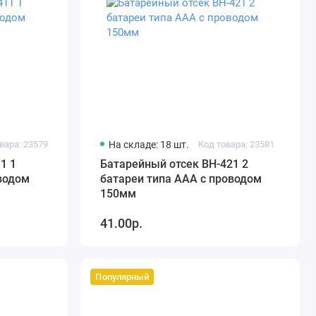
вара: 23579
На складе: 18 шт.
Код товара: 23581
1 1
Батарейный отсек BH-421 2
водом
батареи типа AАА с проводом
150мм
41.00р.
Популярный