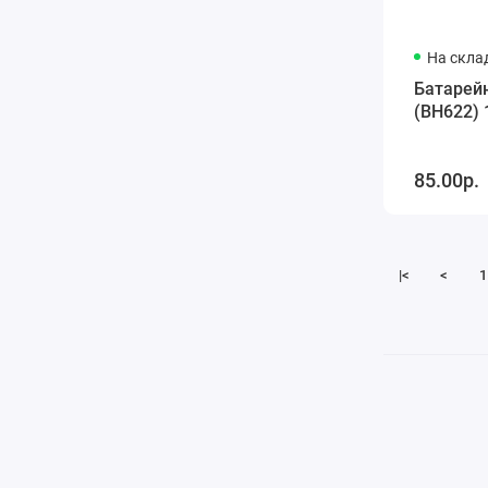
На склад
Батарей
(BH622) 
85.00р.
|<
<
1