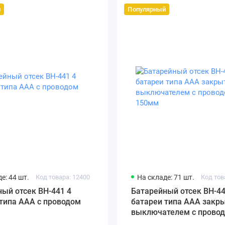
й
Популярный
е: 44 шт.
Код товара: 12400
На складе: 71 шт.
Код тов
ый отсек BH-441 4
Батарейный отсек BH-44
типа ААА с проводом
батареи типа AAА закр
выключателем с прово
150мм