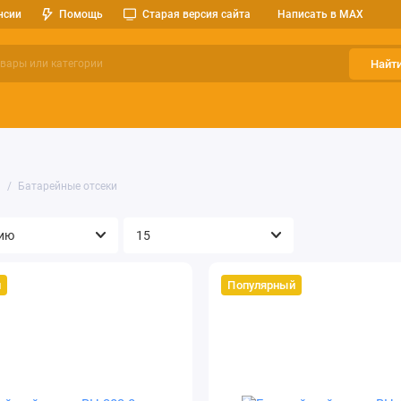
нсии
Помощь
Старая версия сайта
Написать в MAX
Найт
ерительные приборы
Оптоэлектроника
Реле, разъемы, кноп
я
Батарейные отсеки
й
Популярный