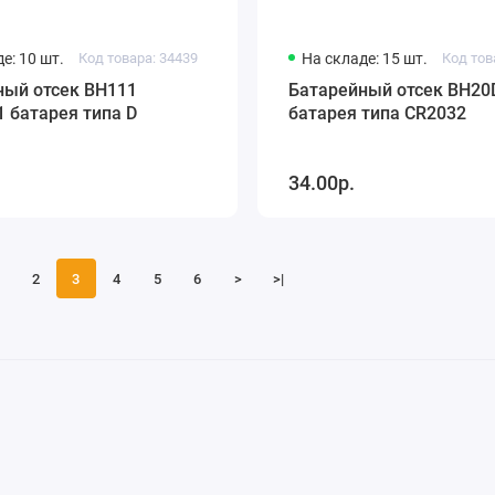
е: 10 шт.
Код товара: 34439
На складе: 15 шт.
Код тов
ный отсек BH111
Батарейный отсек BH20
1 батарея типа D
батарея типа CR2032
34.00р.
2
3
4
5
6
>
>|