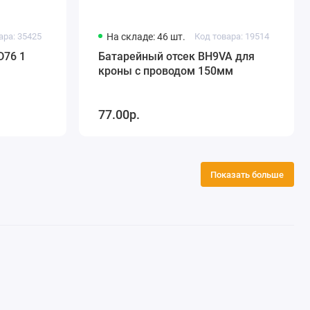
ара: 35425
На складе: 46 шт.
Код товара: 19514
D76 1
Батарейный отсек BH9VA для
кроны с проводом 150мм
77.00р.
Показать больше