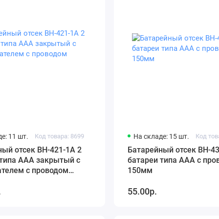
е: 11 шт.
Код товара: 8699
На складе: 15 шт.
Код тов
ый отсек BH-421-1A 2
Батарейный отсек BH-43
 типа AAА закрытый с
батареи типа AАА с про
телем с проводом
150мм
.
55.00р.