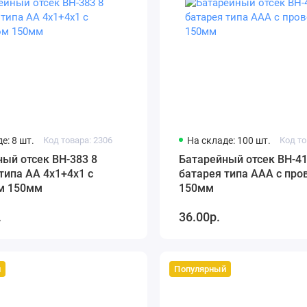
е: 8 шт.
Код товара: 2306
На складе: 100 шт.
Код то
ый отсек BH-383 8
Батарейный отсек BH-41
типа AA 4x1+4x1 с
батарея типа AАА с про
м 150мм
150мм
.
36.00р.
й
Популярный