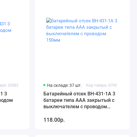
ара: 23582
На складе: 37 шт.
Код товара: 8700
1 3
Батарейный отсек BH-431-1A 3
водом
батареи типа AAА закрытый с
выключателем с проводом
150мм
118.00р.