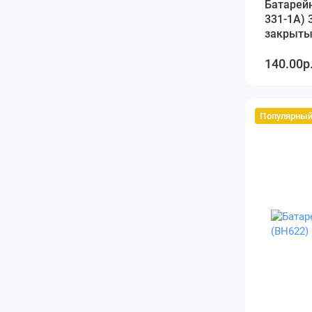
Батарейн
331-1A) 
закрыты
проводо
140.00р
Популярны