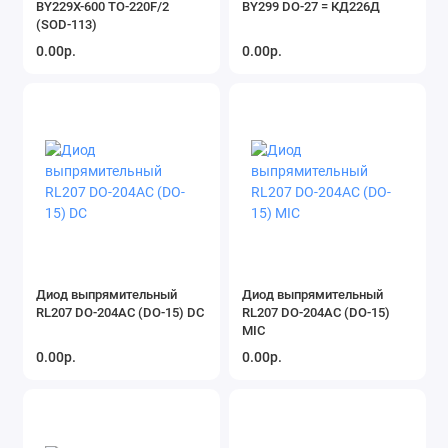
BY229X-600 TO-220F/2
BY299 DO-27 = КД226Д
Резонаторы и фильтры
(SOD-113)
0.00р.
0.00р.
Датчики, сенсоры
Терморезисторы
Устройства защиты
Акустические компоненты
Показать все
Диод выпрямительный
Диод выпрямительный
RL207 DO-204AC (DO-15) DC
RL207 DO-204AC (DO-15)
MIC
0.00р.
0.00р.