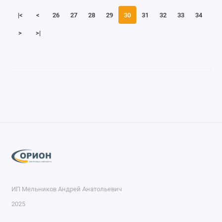
|<
<
26
27
28
29
30
31
32
33
34
>
>|
ИП Мельников Андрей Анатольевич
2025