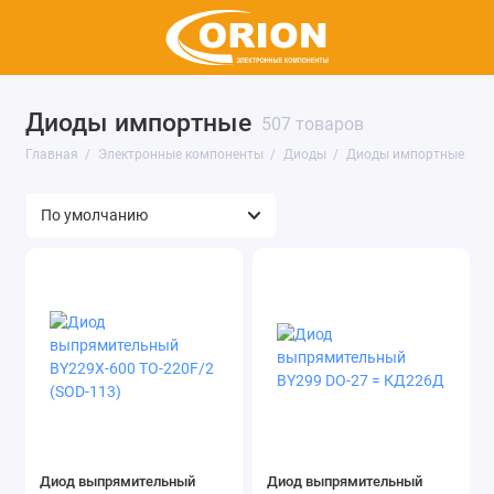
Диоды импортные
Микросхемы
507 товаров
Главная
Электронные компоненты
Диоды
Диоды импортные
Транзисторы
Полупроводниковые модули
Резисторы
Конденсаторы
Диоды
Тиристоры
Индукторы, катушки, дроссели
Диод выпрямительный
Диод выпрямительный