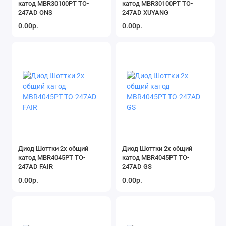
катод MBR30100PT TO-
катод MBR30100PT TO-
Резонаторы и фильтры
247AD ONS
247AD XUYANG
0.00р.
0.00р.
Датчики, сенсоры
Терморезисторы
Устройства защиты
Акустические компоненты
Показать все
Диод Шоттки 2х общий
Диод Шоттки 2х общий
катод MBR4045PT TO-
катод MBR4045PT TO-
247AD FAIR
247AD GS
0.00р.
0.00р.