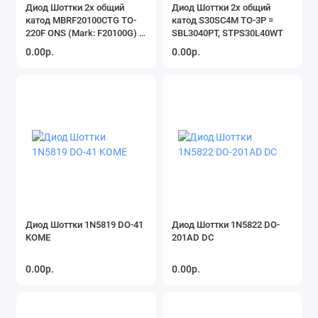
Диод Шоттки 2х общий
Диод Шоттки 2х общий
катод MBRF20100CTG TO-
катод S30SC4M TO-3P =
220F ONS (Mark: F20100G) =
SBL3040PT, STPS30L40WT
MBRF20U100
0.00р.
0.00р.
Диод Шоттки 1N5819 DO-41
Диод Шоттки 1N5822 DO-
KOME
201AD DC
0.00р.
0.00р.