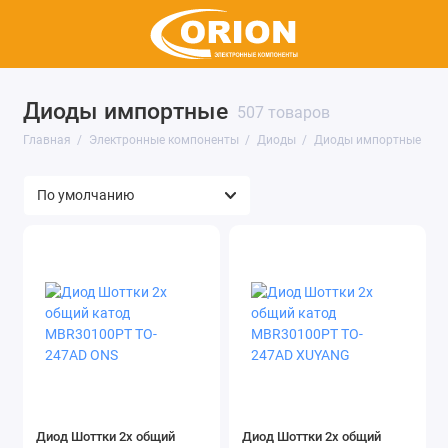
Диоды импортные
Микросхемы
507 товаров
Главная
Электронные компоненты
Диоды
Диоды импортные
Транзисторы
Полупроводниковые модули
Резисторы
Конденсаторы
Диоды
Тиристоры
Индукторы, катушки, дроссели
Диод Шоттки 2х общий
Диод Шоттки 2х общий